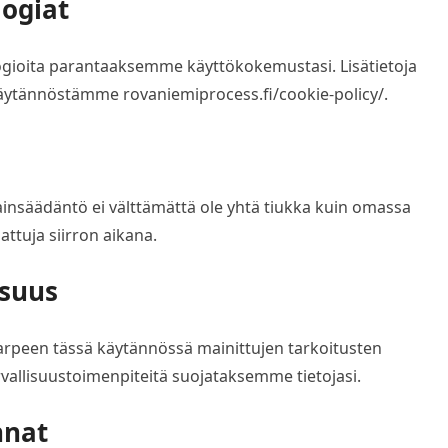
logiat
gioita parantaaksemme käyttökokemustasi. Lisätietoja
ekäytännöstämme rovaniemiprocess.fi/cookie-policy/.
alainsäädäntö ei välttämättä ole yhtä tiukka kuin omassa
ttuja siirron aikana.
isuus
tarpeen tässä käytännössä mainittujen tarkoitusten
allisuustoimenpiteitä suojataksemme tietojasi.
nnat