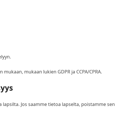
lyyn.
nön mukaan, mukaan lukien GDPR ja CCPA/CPRA.
syys
lta lapsilta. Jos saamme tietoa lapselta, poistamme sen