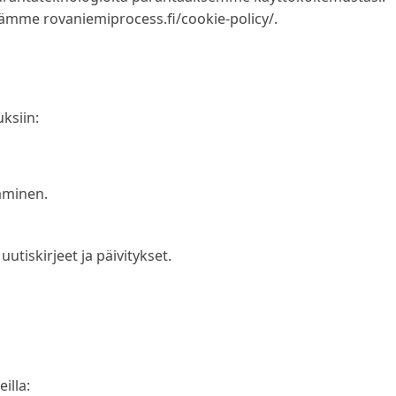
tämme rovaniemiprocess.fi/cookie-policy/.
ksiin:
aminen.
utiskirjeet ja päivitykset.
illa: