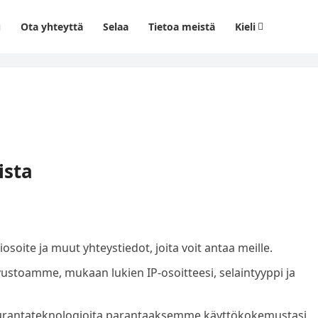
u
Ota yhteyttä
Selaa
Tietoa meistä
Kieli
ista
soite ja muut yhteystiedot, joita voit antaa meille.
ivustoamme, mukaan lukien IP-osoitteesi, selaintyyppi ja
urantateknologioita parantaaksemme käyttökokemustasi.