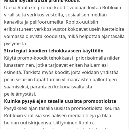
Missä löytää uusia promo-koodit
Uusia Robloxin promo-koodit voidaan löytää Robloxin
viralliselta verkkosivustolta, sosiaalisen median
kanavilta ja pelifoorumeilta. Roblox-uutisiin
erikoistuneet verkkosivustot kokoavat usein luetteloita
voimassa olevista koodeista, mikä helpottaa ajantasalla
pysymistä.
Strategiat koodien tehokkaaseen käyttöön
Käytä promo-koodit tehokkaasti priorisoimalla niiden
lunastaminen, jotka tarjoavat eniten haluamiasi
esineitä. Tarkista myös koodit, joita voidaan yhdistää
pelin sisäisiin tapahtumiin ylimääräisten palkintojen
saamiseksi, parantaen kokonaisvaltaista
pelielämystäsi.
Kuinka pysyä ajan tasalla uusista promootioista
Pysyäksesi ajan tasalla uusista promootioista, seuraa
Robloxin virallisia sosiaalisen median tilejä ja tilaa
heidän uutiskirjeensä. Liittyminen Roblox-