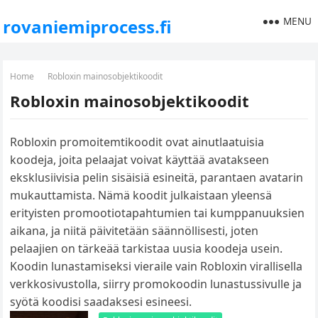
MENU
rovaniemiprocess.fi
Home
Robloxin mainosobjektikoodit
Robloxin mainosobjektikoodit
Robloxin promoitemtikoodit ovat ainutlaatuisia
koodeja, joita pelaajat voivat käyttää avatakseen
eksklusiivisia pelin sisäisiä esineitä, parantaen avatarin
mukauttamista. Nämä koodit julkaistaan yleensä
erityisten promootiotapahtumien tai kumppanuuksien
aikana, ja niitä päivitetään säännöllisesti, joten
pelaajien on tärkeää tarkistaa uusia koodeja usein.
Koodin lunastamiseksi vieraile vain Robloxin virallisella
verkkosivustolla, siirry promokoodin lunastussivulle ja
syötä koodisi saadaksesi esineesi.