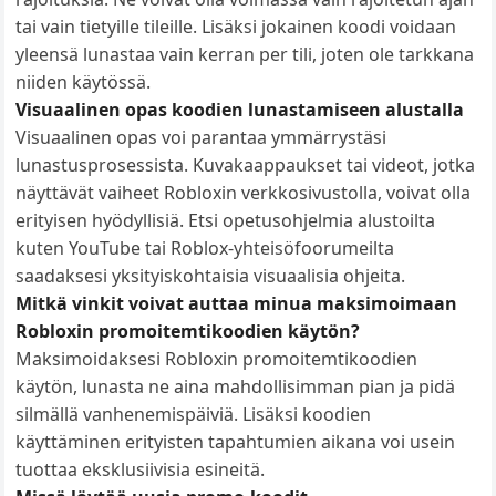
tai vain tietyille tileille. Lisäksi jokainen koodi voidaan
yleensä lunastaa vain kerran per tili, joten ole tarkkana
niiden käytössä.
Visuaalinen opas koodien lunastamiseen alustalla
Visuaalinen opas voi parantaa ymmärrystäsi
lunastusprosessista. Kuvakaappaukset tai videot, jotka
näyttävät vaiheet Robloxin verkkosivustolla, voivat olla
erityisen hyödyllisiä. Etsi opetusohjelmia alustoilta
kuten YouTube tai Roblox-yhteisöfoorumeilta
saadaksesi yksityiskohtaisia visuaalisia ohjeita.
Mitkä vinkit voivat auttaa minua maksimoimaan
Robloxin promoitemtikoodien käytön?
Maksimoidaksesi Robloxin promoitemtikoodien
käytön, lunasta ne aina mahdollisimman pian ja pidä
silmällä vanhenemispäiviä. Lisäksi koodien
käyttäminen erityisten tapahtumien aikana voi usein
tuottaa eksklusiivisia esineitä.