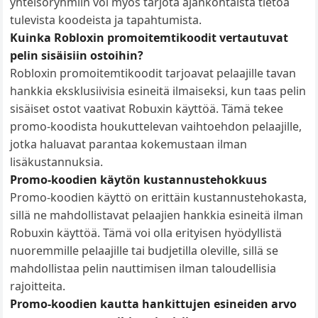
yhteisöryhmiin voi myös tarjota ajankohtaista tietoa
tulevista koodeista ja tapahtumista.
Kuinka Robloxin promoitemtikoodit vertautuvat
pelin sisäisiin ostoihin?
Robloxin promoitemtikoodit tarjoavat pelaajille tavan
hankkia eksklusiivisia esineitä ilmaiseksi, kun taas pelin
sisäiset ostot vaativat Robuxin käyttöä. Tämä tekee
promo-koodista houkuttelevan vaihtoehdon pelaajille,
jotka haluavat parantaa kokemustaan ilman
lisäkustannuksia.
Promo-koodien käytön kustannustehokkuus
Promo-koodien käyttö on erittäin kustannustehokasta,
sillä ne mahdollistavat pelaajien hankkia esineitä ilman
Robuxin käyttöä. Tämä voi olla erityisen hyödyllistä
nuoremmille pelaajille tai budjetilla oleville, sillä se
mahdollistaa pelin nauttimisen ilman taloudellisia
rajoitteita.
Promo-koodien kautta hankittujen esineiden arvo