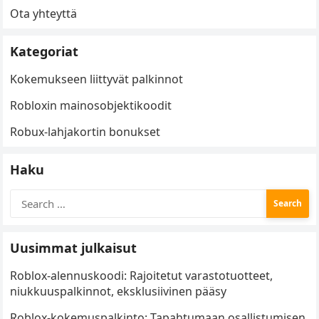
Ota yhteyttä
Kategoriat
Kokemukseen liittyvät palkinnot
Robloxin mainosobjektikoodit
Robux-lahjakortin bonukset
Haku
Search
for:
Uusimmat julkaisut
Roblox-alennuskoodi: Rajoitetut varastotuotteet,
niukkuuspalkinnot, eksklusiivinen pääsy
Roblox-kokemuspalkinto: Tapahtumaan osallistumisen