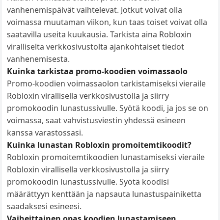
vanhenemispäivät vaihtelevat. Jotkut voivat olla
voimassa muutaman viikon, kun taas toiset voivat olla
saatavilla useita kuukausia. Tarkista aina Robloxin
viralliselta verkkosivustolta ajankohtaiset tiedot
vanhenemisesta.
Kuinka tarkistaa promo-koodien voimassaolo
Promo-koodien voimassaolon tarkistamiseksi vieraile
Robloxin virallisella verkkosivustolla ja siirry
promokoodin lunastussivulle. Syötä koodi, ja jos se on
voimassa, saat vahvistusviestin yhdessä esineen
kanssa varastossasi.
Kuinka lunastan Robloxin promoitemtikoodit?
Robloxin promoitemtikoodien lunastamiseksi vieraile
Robloxin virallisella verkkosivustolla ja siirry
promokoodin lunastussivulle. Syötä koodisi
määrättyyn kenttään ja napsauta lunastuspainiketta
saadaksesi esineesi.
Vaiheittainen opas koodien lunastamiseen