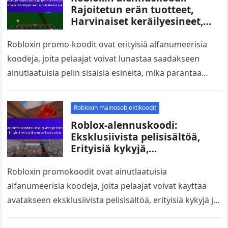
Rajoitetun erän tuotteet,
Harvinaiset keräilyesineet,
Ainulaatuiset avatarit
Robloxin promo-koodit ovat erityisiä alfanumeerisia
koodeja, joita pelaajat voivat lunastaa saadakseen
ainutlaatuisia pelin sisäisiä esineitä, mikä parantaa
heidän pelikokemustaan. Nämä koodit avaavat
rajoitetun erän esineitä, harvinaisia keräilyesineitä…
Robloxin mainosobjektikoodit
Roblox-alennuskoodi:
Eksklusiivista pelisisältöä,
Erityisiä kykyjä,
Bonusominaisuuksia
Robloxin promokoodit ovat ainutlaatuisia
alfanumeerisia koodeja, joita pelaajat voivat käyttää
avatakseen eksklusiivista pelisisältöä, erityisiä kykyjä ja
bonustoimintoja. Näiden koodien lunastaminen