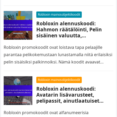
esineitä, mikä parantaa heidän pelikokemustaan. Näitä
koodeja julkaistaan usein yhteisötapahtumien tai
Robloxin mainosobjektikoodit
kumppanuuksien aikana,…
Robloxin alennuskoodi:
Hahmon räätälöinti, Pelin
sisäinen valuutta,
Erikoistehosteet
Robloxin promokoodit ovat loistava tapa pelaajille
parantaa pelikokemustaan lunastamalla niitä erilaisiksi
pelin sisäisiksi palkinnoiksi. Nämä koodit avaavat
pääsyn eksklusiivisiin esineisiin hahmon
mukauttamiseen, tarjoavat pelin sisäistä valuuttaa ja…
Robloxin mainosobjektikoodit
Robloxin alennuskoodi:
Avatarin lisävarusteet,
pelipassit, ainutlaatuiset
ulkoasut
Robloxin promokoodit ovat alfanumeerisia