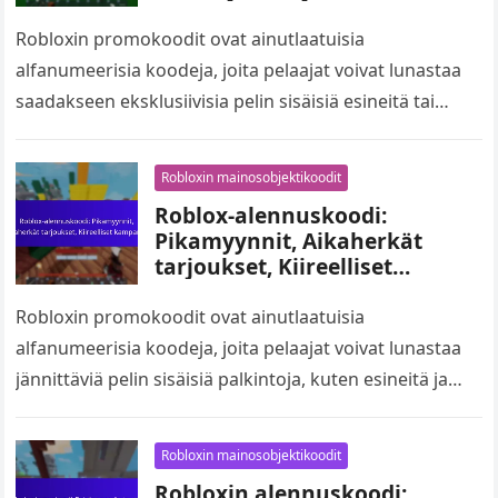
Teematuotteet
Robloxin promokoodit ovat ainutlaatuisia
alfanumeerisia koodeja, joita pelaajat voivat lunastaa
saadakseen eksklusiivisia pelin sisäisiä esineitä tai
valuuttaa. Näitä koodeja julkaistaan usein
mainoskumppanuuksien ja brändiyhteistyöprojektien
Robloxin mainosobjektikoodit
kautta, mikä mahdollistaa…
Roblox-alennuskoodi:
Pikamyynnit, Aikaherkät
tarjoukset, Kiireelliset
kampanjat
Robloxin promokoodit ovat ainutlaatuisia
alfanumeerisia koodeja, joita pelaajat voivat lunastaa
jännittäviä pelin sisäisiä palkintoja, kuten esineitä ja
valuuttaa. Nämä koodit ovat usein osa pikamyyntejä ja
aikarajoitteisia tarjouksia,…
Robloxin mainosobjektikoodit
Robloxin alennuskoodi: