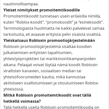
nautinnollisempaa.
Yleiset nimitykset promoitemtikoodille
Promoitemtikoodit tunnetaan usein erilaisilla nimillä,
kuten “Roblox-koodit”, “promokoodit” ja “esinekoodit”.
Terminologiasta huolimatta ne kaikki palvelevat samaa
tarkoitusta, eli avaavat erityistä pelin sisäistä sisältöä.
Yleiskatsaus Robloxin promootiojärjestelmään
Robloxin promootiojärjestelmä sisältää koodien
julkaisemisen erityisten tapahtumien,
yhteistyöprojektien tai markkinointikampanjoiden
aikana. Pelaajat voivat löytää nämä koodit Robloxin
virallisten kanavien, sosiaalisen median tai
yhteisöfoorumeiden kautta, mikä kannustaa
aktiiviseen osallistumiseen ja sitoutumiseen Roblox-
yhteisössä.
Mitkä Robloxin promoitemtikoodit ovat tällä
hetkellä voimassa?
Tällä hetkellä useita Robloxin promoitemtikoodia on