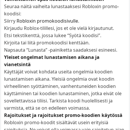
Seuraa näitä vaiheita lunastaaksesi Robloxin promo-
koodisi:
Siirry
Robloxin promokoodisivulle
.
Kirjaudu Roblox-tilillesi, jos et ole vielä kirjautunut.
Etsi tekstikenttä, jossa lukee “Syötä koodisi”.
Kirjoita tai liitä promokoodisi kenttään.
Napsauta “Lunasta” -painiketta saadaksesi esineesi.
Yleiset ongelmat lunastamisen aikana ja
vianetsintä
Käyttäjät voivat kohdata useita ongelmia koodien
lunastamisen aikana. Yleisiä ongelmia ovat koodin
virheellinen syöttäminen, vanhentuneiden koodien
käyttäminen tai koodien lunastaminen, jotka eivät ole
sovellettavissa tiliisi. Tarkista koodi huolellisesti ja
varmista, että se on edelleen voimassa.
Rajoitukset ja rajoitukset promo-koodien käytössä
Robloxin promo-koodit sisältävät usein erityisiä
rajoituksia. Ne voivat olla voimassa vain rajoitetun ajan