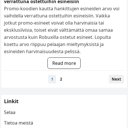
verrattuna ostettuihin esineisiin
Promo-koodien kautta hankittujen esineiden arvo voi
vaihdella verrattuna ostettuihin esineisiin. Vaikka
jotkut promo-esineet voivat olla harvinaisia tai
eksklusiivisia, toiset eivät välttämättä omaa samaa
arvostusta kuin Robuxilla ostetut esineet. Lopulta
koettu arvo riippuu pelaajan mieltymyksistä ja
esineiden harvinaisuudesta pelissä.
Read more
Posts
1
2
Next
pagination
Linkit
Selaa
Tietoa meistä