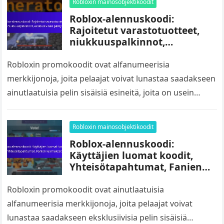
Robloxin mainosobjektikoodit
Roblox-alennuskoodi:
Rajoitetut varastotuotteet,
niukkuuspalkinnot,
eksklusiivinen pääsy
Robloxin promokoodit ovat alfanumeerisia
merkkijonoja, joita pelaajat voivat lunastaa saadakseen
ainutlaatuisia pelin sisäisiä esineitä, joita on usein
rajoitetusti saatavilla. Nämä koodit tarjoavat pääsyn
ainutlaatuisiin vaatteisiin, asusteisiin ja…
Robloxin mainosobjektikoodit
Roblox-alennuskoodi:
Käyttäjien luomat koodit,
Yhteisötapahtumat, Fanien
luomukset
Robloxin promokoodit ovat ainutlaatuisia
alfanumeerisia merkkijonoja, joita pelaajat voivat
lunastaa saadakseen eksklusiivisia pelin sisäisiä