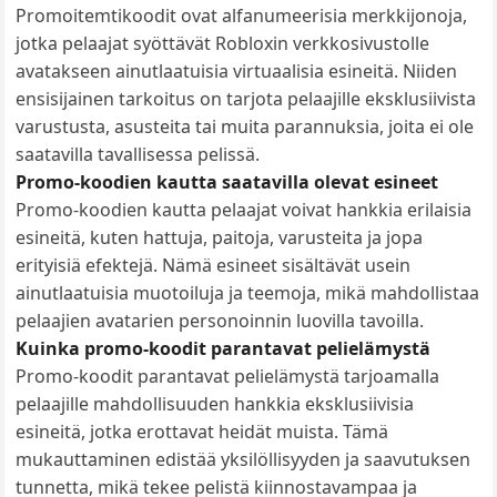
Promoitemtikoodit ovat alfanumeerisia merkkijonoja,
jotka pelaajat syöttävät Robloxin verkkosivustolle
avatakseen ainutlaatuisia virtuaalisia esineitä. Niiden
ensisijainen tarkoitus on tarjota pelaajille eksklusiivista
varustusta, asusteita tai muita parannuksia, joita ei ole
saatavilla tavallisessa pelissä.
Promo-koodien kautta saatavilla olevat esineet
Promo-koodien kautta pelaajat voivat hankkia erilaisia
esineitä, kuten hattuja, paitoja, varusteita ja jopa
erityisiä efektejä. Nämä esineet sisältävät usein
ainutlaatuisia muotoiluja ja teemoja, mikä mahdollistaa
pelaajien avatarien personoinnin luovilla tavoilla.
Kuinka promo-koodit parantavat pelielämystä
Promo-koodit parantavat pelielämystä tarjoamalla
pelaajille mahdollisuuden hankkia eksklusiivisia
esineitä, jotka erottavat heidät muista. Tämä
mukauttaminen edistää yksilöllisyyden ja saavutuksen
tunnetta, mikä tekee pelistä kiinnostavampaa ja