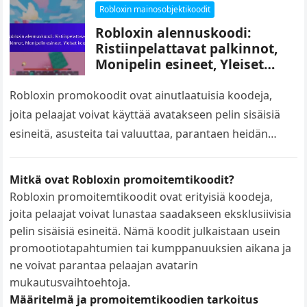
virallisella Roblox-verkkosivustolla tai sovelluksessa
Robloxin mainosobjektikoodit
parantaa pelaajakokemusta esineillä…
Robloxin alennuskoodi:
Ristiinpelattavat palkinnot,
Monipelin esineet, Yleiset
koodit
Robloxin promokoodit ovat ainutlaatuisia koodeja,
joita pelaajat voivat käyttää avatakseen pelin sisäisiä
esineitä, asusteita tai valuuttaa, parantaen heidän
kokonaisvaltaista pelielämystään. Nämä koodit
tarjoavat monialustaisia palkintoja, jolloin pelaajat…
Mitkä ovat Robloxin promoitemtikoodit?
Robloxin promoitemtikoodit ovat erityisiä koodeja,
joita pelaajat voivat lunastaa saadakseen eksklusiivisia
pelin sisäisiä esineitä. Nämä koodit julkaistaan usein
promootiotapahtumien tai kumppanuuksien aikana ja
ne voivat parantaa pelaajan avatarin
mukautusvaihtoehtoja.
Määritelmä ja promoitemtikoodien tarkoitus