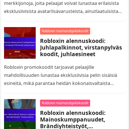
merkkijonoja, joita pelaajat voivat lunastaa erilaisista
eksklusiivisista avatarlisävarusteista, ainutlaatuisista
ulkoasuista ja pelipasseista. Nämä koodit antavat
pelaajille mahdollisuuden parantaa pelikokemustaan
Robloxin mainosobjektikoodit
mukauttamalla avatarinsa ilmaisilla esineillä,…
Robloxin alennuskoodi:
Juhlapalkinnot, virstanpylväs
koodit, juhlaesineet
Robloxin promokoodit tarjoavat pelaajille
mahdollisuuden lunastaa eksklusiivisia pelin sisäisiä
esineitä, mikä parantaa heidän kokonaisvaltaista
pelielämystään. Erityisiä vuosipäiväpalkintoja ja
merkkipaalukoodeja julkaistaan usein merkittävien
Robloxin mainosobjektikoodit
tapahtumien aikana, tarjoten ainutlaatuisia
Robloxin alennuskoodi:
lisävarusteita…
Mainoskumppanuudet,
Brändiyhteistyöt,