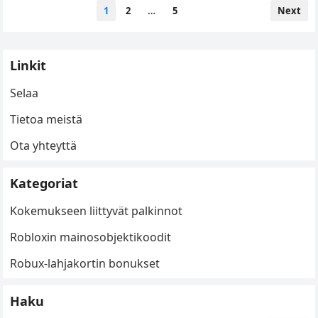
rikkaammasta, toisiinsa kytkeytyvästä pelielämyksestä.
Posts
1
2
…
5
Next
Lisäksi monialustaiset palkinnot varmistavat,…
pagination
Linkit
Selaa
Tietoa meistä
Ota yhteyttä
Kategoriat
Kokemukseen liittyvät palkinnot
Robloxin mainosobjektikoodit
Robux-lahjakortin bonukset
Haku