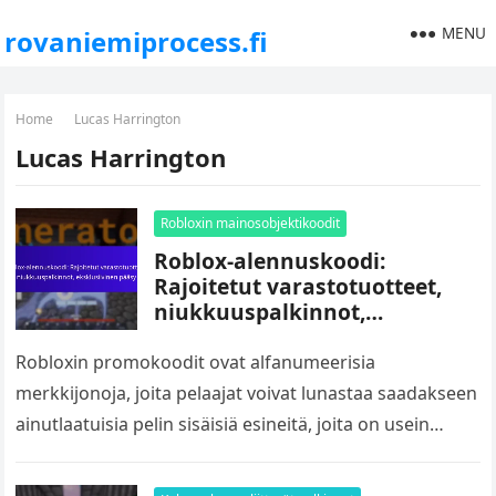
MENU
rovaniemiprocess.fi
Home
Lucas Harrington
Lucas Harrington
Robloxin mainosobjektikoodit
Roblox-alennuskoodi:
Rajoitetut varastotuotteet,
niukkuuspalkinnot,
eksklusiivinen pääsy
Robloxin promokoodit ovat alfanumeerisia
merkkijonoja, joita pelaajat voivat lunastaa saadakseen
ainutlaatuisia pelin sisäisiä esineitä, joita on usein
rajoitetusti saatavilla. Nämä koodit tarjoavat pääsyn
ainutlaatuisiin vaatteisiin, asusteisiin ja…