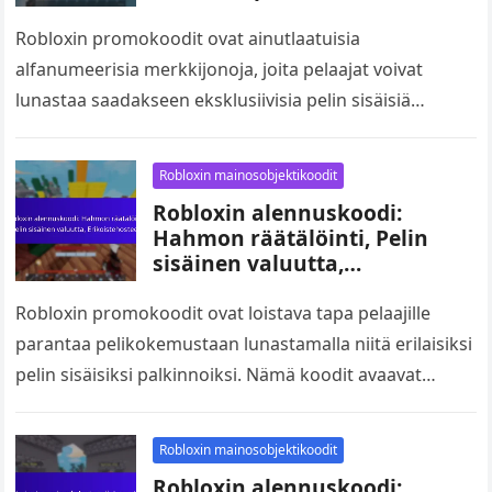
luomukset
Robloxin promokoodit ovat ainutlaatuisia
alfanumeerisia merkkijonoja, joita pelaajat voivat
lunastaa saadakseen eksklusiivisia pelin sisäisiä
esineitä, mikä parantaa heidän pelikokemustaan. Näitä
koodeja julkaistaan usein yhteisötapahtumien tai
Robloxin mainosobjektikoodit
kumppanuuksien aikana,…
Robloxin alennuskoodi:
Hahmon räätälöinti, Pelin
sisäinen valuutta,
Erikoistehosteet
Robloxin promokoodit ovat loistava tapa pelaajille
parantaa pelikokemustaan lunastamalla niitä erilaisiksi
pelin sisäisiksi palkinnoiksi. Nämä koodit avaavat
pääsyn eksklusiivisiin esineisiin hahmon
mukauttamiseen, tarjoavat pelin sisäistä valuuttaa ja…
Robloxin mainosobjektikoodit
Robloxin alennuskoodi: