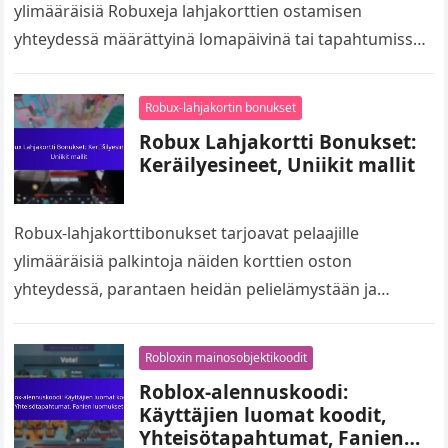
ylimääräisiä Robuxeja lahjakorttien ostamisen
yhteydessä määrättyinä lomapäivinä tai tapahtumissa,
mikä parantaa ostosten kokonaisarvoa. Näiden
bonusten hyödyntämiseksi pelaajien on täytettävä
Robux-lahjakortin bonukset
tietyt kelpoisuusvaatimukset ja seurattava tarvittavia…
Robux Lahjakortti Bonukset:
Keräilyesineet, Uniikit mallit
Robux-lahjakorttibonukset tarjoavat pelaajille
ylimääräisiä palkintoja näiden korttien oston
yhteydessä, parantaen heidän pelielämystään ja
tarjoten arvoa sekä pelaajille että keräilijöille. Uniikit
designit, jotka heijastavat suosittuja teemoja Roblox-
Robloxin mainosobjektikoodit
universumista, tekevät…
Roblox-alennuskoodi:
Käyttäjien luomat koodit,
Yhteisötapahtumat, Fanien