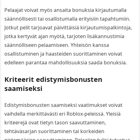
Pelaajat voivat myös ansaita bonuksia kirjautumalla
säännöllisesti tai osallistumalla erityisiin tapahtumiin.
Jotkut pelit tarjoavat päivittäisiä kirjautumispalkintoja,
jotka kertyvät ajan myötä, tarjoten lisäkannustimia
säännölliseen pelaamiseen. Yhteisön kanssa
osallistuminen ja haasteiden suorittaminen voivat
edelleen parantaa mahdollisuuksia saada bonuksia.
Kriteerit edistymisbonusten
saamiseksi
Edistymisbonusten saamiseksi vaatimukset voivat
vaihdella merkittävästi eri Roblox-peleissä. Yleisiä
kriteerejä ovat tietyn tason saavuttaminen,
tehtäväsarjan suorittaminen tai korkeiden
pistemäärien saavuttaminen. Pelaajien tulisi tutustua