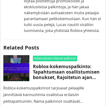
löytää piilotettuja promokoodit ja
eksklusiivisia palkintoja, ja hän jakaa
näkemyksiään auttaakseen muita pelaajia
parantamaan pelikokemustaan. Kun hän ei
tutki uusia pelejä, Lucas nauttii sisällön
luomisesta, joka yhdistää Roblox-yhteisöä.
Related Posts
Kokemukseen liittyvät palkinnot
Roblox-kokemuspalkinto:
Tapahtumaan osallistumisen
bonukset, Rajoitetun ajan
esineet, Erityiset avatarit
Roblox-kokemuspalkinnot tarjoavat pelaajille
jännittäviä kannustimia osallistua erilaisiin
pelitapahtumiin. Nämä palkinnot sisältävät