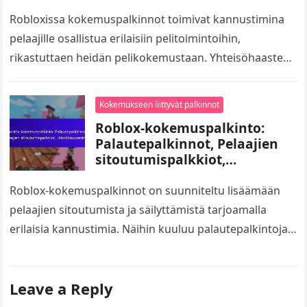
Sosiaaliset vuorovaikutukset
Robloxissa kokemuspalkinnot toimivat kannustimina
pelaajille osallistua erilaisiin pelitoimintoihin,
rikastuttaen heidän pelikokemustaan. Yhteisöhaasteet
ja yhteistyöpalkinnot edistävät tiimityötä ja sosiaalisia
vuorovaikutuksia, jolloin pelaajat voivat saavuttaa
Kokemukseen liittyvät palkinnot
tavoitteita yhdessä samalla kun…
Roblox-kokemuspalkinto:
Palautepalkinnot, Pelaajien
sitoutumispalkkiot,
Uskollisuusesineet
Roblox-kokemuspalkinnot on suunniteltu lisäämään
pelaajien sitoutumista ja säilyttämistä tarjoamalla
erilaisia kannustimia. Näihin kuuluu palautepalkintoja
pelaajien antamasta palautteesta, sitoutumispalkkioita,
jotka kannustavat pidempään peliaikaan, ja
Leave a Reply
uskollisuusesineitä, jotka tunnustavat jatkuvan…