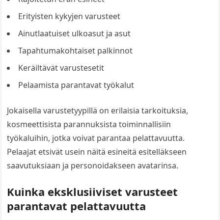
Erityisten kykyjen varusteet
Ainutlaatuiset ulkoasut ja asut
Tapahtumakohtaiset palkinnot
Keräiltävät varustesetit
Pelaamista parantavat työkalut
Jokaisella varustetyypillä on erilaisia tarkoituksia,
kosmeettisista parannuksista toiminnallisiin
työkaluihin, jotka voivat parantaa pelattavuutta.
Pelaajat etsivät usein näitä esineitä esitelläkseen
saavutuksiaan ja personoidakseen avatarinsa.
Kuinka eksklusiiviset varusteet
parantavat pelattavuutta