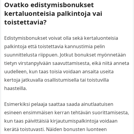
Ovatko edistymisbonukset
kertaluonteisia palkintoja vai
toistettavia?
Edistymisbonukset voivat olla sekä kertaluonteisia
palkintoja että toistettavia kannustimia pelin
suunnittelusta riippuen. Jotkut bonukset myönnetään
tietyn virstanpylvään saavuttamisesta, eikä niitä anneta
uudelleen, kun taas toisia voidaan ansaita useita
kertoja jatkuvalla osallistumisella tai toistuvilla
haasteilla.
Esimerkiksi pelaaja saattaa saada ainutlaatuisen
esineen ensimmäisen kerran tehtävän suorittamisesta,
kun taas päivittäisiä kirjautumispalkintoja voidaan
kerätä toistuvasti. Näiden bonusten luonteen