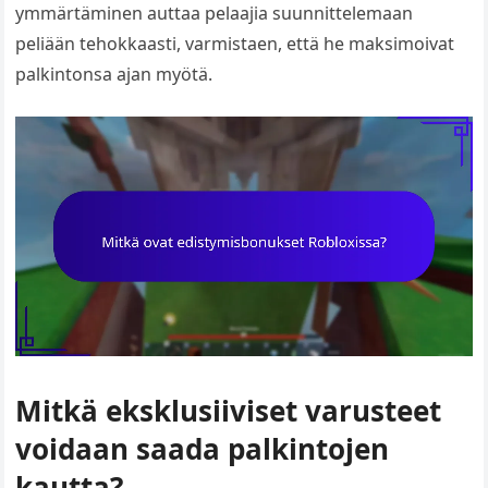
ymmärtäminen auttaa pelaajia suunnittelemaan
peliään tehokkaasti, varmistaen, että he maksimoivat
palkintonsa ajan myötä.
Mitkä eksklusiiviset varusteet
voidaan saada palkintojen
kautta?