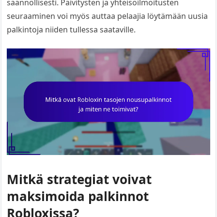
säännöllisesti. Päivitysten ja yhteisöilmoitusten
seuraaminen voi myös auttaa pelaajia löytämään uusia
palkintoja niiden tullessa saataville.
Mitkä strategiat voivat
maksimoida palkinnot
Robloxissa?