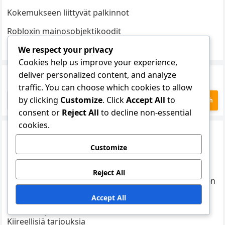
Kokemukseen liittyvät palkinnot
Robloxin mainosobjektikoodit
We respect your privacy
Robux-lahjakortin bonukset
Cookies help us improve your experience,
deliver personalized content, and analyze
Haku
traffic. You can choose which cookies to allow
Search
by clicking
Customize
. Click
Accept All
to
for:
consent or
Reject All
to decline non-essential
cookies.
Uusimmat julkaisut
Customize
Roblox-alennuskoodi: Rajoitetut varastotuotteet,
niukkuuspalkinnot, eksklusiivinen pääsy
Reject All
Roblox-kokemuspalkinto: Tapahtumaan osallistumisen
bonukset, Rajoitetun ajan esineet, Erityiset avatarit
Accept All
Robux-lahjakorttibonukset: Aikaherkkiä bonuksia,
Kiireellisiä tarjouksia