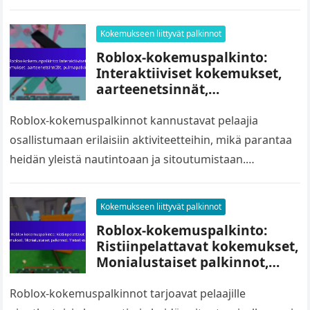
tapahtumaan osallistumisen bonuksia, eksklusiivisia
rajoitettuja aikaisia esineitä ja erityisiä avatareja, jotka
Kokemukseen liittyvät palkinnot
on suunniteltu parantamaan pelielämystä ja…
Roblox-kokemuspalkinto:
Interaktiiviset kokemukset,
aarteenetsinnät,
pulmapalkinnot
Roblox-kokemuspalkinnot kannustavat pelaajia
osallistumaan erilaisiin aktiviteetteihin, mikä parantaa
heidän yleistä nautintoaan ja sitoutumistaan.
Vuorovaikutteisten kokemusten, kuten
aarteenetsintöjen ja pulmien, kautta pelaajia
Kokemukseen liittyvät palkinnot
kannustetaan tutkimaan ja ratkaisemaan haasteita,
Roblox-kokemuspalkinto:
ansaiten…
Ristiinpelattavat kokemukset,
Monialustaiset palkinnot,
Yleiset esineet
Roblox-kokemuspalkinnot tarjoavat pelaajille