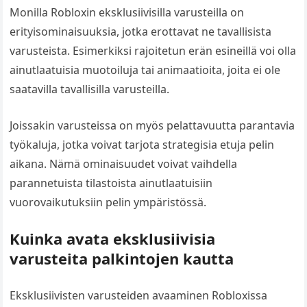
Monilla Robloxin eksklusiivisilla varusteilla on
erityisominaisuuksia, jotka erottavat ne tavallisista
varusteista. Esimerkiksi rajoitetun erän esineillä voi olla
ainutlaatuisia muotoiluja tai animaatioita, joita ei ole
saatavilla tavallisilla varusteilla.
Joissakin varusteissa on myös pelattavuutta parantavia
työkaluja, jotka voivat tarjota strategisia etuja pelin
aikana. Nämä ominaisuudet voivat vaihdella
parannetuista tilastoista ainutlaatuisiin
vuorovaikutuksiin pelin ympäristössä.
Kuinka avata eksklusiivisia
varusteita palkintojen kautta
Eksklusiivisten varusteiden avaaminen Robloxissa