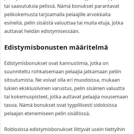
tai saavutuksia pelissä. Nämä bonukset parantavat
pelikokemusta tarjoamalla pelaajille arvokkaita
esineitä, pelin sisäistä valuuttaa tai muita etuja, jotka
auttavat heidän edistymisessään.
Edistymisbonusten määritelmä
Edistymisbonukset ovat kannustimia, jotka on
suunniteltu rohkaisemaan pelaajia jatkamaan peliin
sitoutumista. Ne voivat olla eri muodoissa, mukaan
lukien eksklusiivinen varustus, pelin sisäinen valuutta
tai kokemuspisteet, jotka auttavat pelaajia nousemaan
tasoa. Nämä bonukset ovat tyypillisesti sidoksissa
pelaajan etenemiseen pelin sisällössä.
Robloxissa edistymisbonukset liittyvät usein tiettyihin