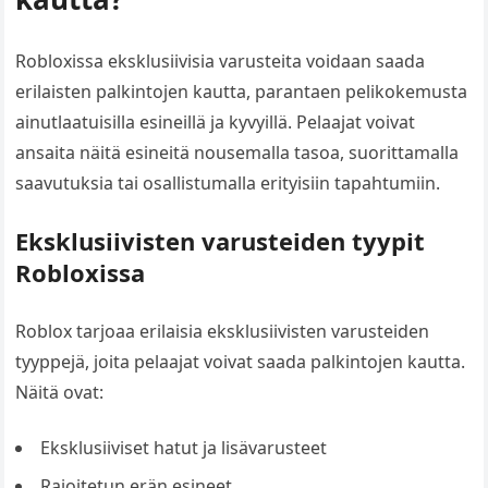
Robloxissa eksklusiivisia varusteita voidaan saada
erilaisten palkintojen kautta, parantaen pelikokemusta
ainutlaatuisilla esineillä ja kyvyillä. Pelaajat voivat
ansaita näitä esineitä nousemalla tasoa, suorittamalla
saavutuksia tai osallistumalla erityisiin tapahtumiin.
Eksklusiivisten varusteiden tyypit
Robloxissa
Roblox tarjoaa erilaisia eksklusiivisten varusteiden
tyyppejä, joita pelaajat voivat saada palkintojen kautta.
Näitä ovat:
Eksklusiiviset hatut ja lisävarusteet
Rajoitetun erän esineet