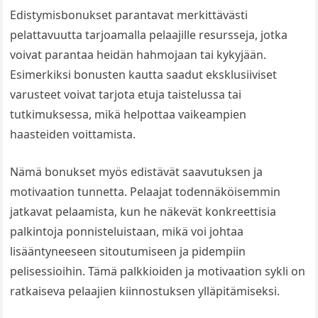
Edistymisbonukset parantavat merkittävästi
pelattavuutta tarjoamalla pelaajille resursseja, jotka
voivat parantaa heidän hahmojaan tai kykyjään.
Esimerkiksi bonusten kautta saadut eksklusiiviset
varusteet voivat tarjota etuja taistelussa tai
tutkimuksessa, mikä helpottaa vaikeampien
haasteiden voittamista.
Nämä bonukset myös edistävät saavutuksen ja
motivaation tunnetta. Pelaajat todennäköisemmin
jatkavat pelaamista, kun he näkevät konkreettisia
palkintoja ponnisteluistaan, mikä voi johtaa
lisääntyneeseen sitoutumiseen ja pidempiin
pelisessioihin. Tämä palkkioiden ja motivaation sykli on
ratkaiseva pelaajien kiinnostuksen ylläpitämiseksi.