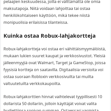
pelaajien keskuudessa, joilla ei välttämättä ole omia
maksutapoja. Niitä voidaan lahjoittaa tai ostaa
henkilökohtaiseen käyttöön, mikä tekee niistä
monipuolisia erilaisissa tilanteissa.
Kuinka ostaa Robux-lahjakortteja
Robux-lahjakortteja voi ostaa eri vähittäismyymälöistä,
mukaan lukien suuret kaupat ja verkkosivustot. Yleisiä
jälleenmyyjiä ovat Walmart, Target ja GameStop, joissa
fyysisiä kortteja on saatavilla. Digitaalisia versioita voi
ostaa suoraan Robloxin verkkosivuilta tai muilta
valtuutetuilta verkkokaupoilta.
Robux-lahjakorttien hinnat vaihtelevat tyypillisesti 10
dollarista 50 dollariin, jolloin käyttäjät voivat valita
budjettiinsa sopivan summan. Ostaessasi varmista,