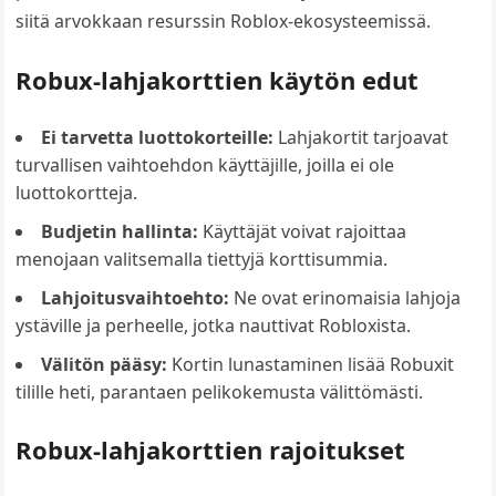
siitä arvokkaan resurssin Roblox-ekosysteemissä.
Robux-lahjakorttien käytön edut
Ei tarvetta luottokorteille:
Lahjakortit tarjoavat
turvallisen vaihtoehdon käyttäjille, joilla ei ole
luottokortteja.
Budjetin hallinta:
Käyttäjät voivat rajoittaa
menojaan valitsemalla tiettyjä korttisummia.
Lahjoitusvaihtoehto:
Ne ovat erinomaisia lahjoja
ystäville ja perheelle, jotka nauttivat Robloxista.
Välitön pääsy:
Kortin lunastaminen lisää Robuxit
tilille heti, parantaen pelikokemusta välittömästi.
Robux-lahjakorttien rajoitukset