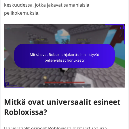
keskuudessa, jotka jakavat samanlaisia
pelikokemuksia.
Mitkä ovat universaalit esineet
Robloxissa?
Universaalit esineet Robloxissa ovat virtuaalisia