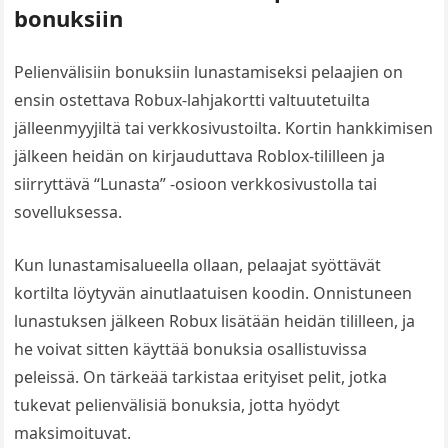
bonuksiin
Pelienvälisiin bonuksiin lunastamiseksi pelaajien on
ensin ostettava Robux-lahjakortti valtuutetuilta
jälleenmyyjiltä tai verkkosivustoilta. Kortin hankkimisen
jälkeen heidän on kirjauduttava Roblox-tililleen ja
siirryttävä “Lunasta” -osioon verkkosivustolla tai
sovelluksessa.
Kun lunastamisalueella ollaan, pelaajat syöttävät
kortilta löytyvän ainutlaatuisen koodin. Onnistuneen
lunastuksen jälkeen Robux lisätään heidän tililleen, ja
he voivat sitten käyttää bonuksia osallistuvissa
peleissä. On tärkeää tarkistaa erityiset pelit, jotka
tukevat pelienvälisiä bonuksia, jotta hyödyt
maksimoituvat.