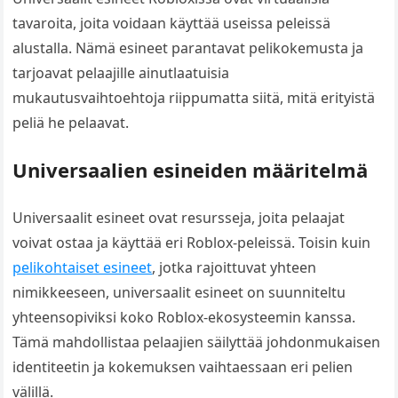
tavaroita, joita voidaan käyttää useissa peleissä
alustalla. Nämä esineet parantavat pelikokemusta ja
tarjoavat pelaajille ainutlaatuisia
mukautusvaihtoehtoja riippumatta siitä, mitä erityistä
peliä he pelaavat.
Universaalien esineiden määritelmä
Universaalit esineet ovat resursseja, joita pelaajat
voivat ostaa ja käyttää eri Roblox-peleissä. Toisin kuin
pelikohtaiset esineet
, jotka rajoittuvat yhteen
nimikkeeseen, universaalit esineet on suunniteltu
yhteensopiviksi koko Roblox-ekosysteemin kanssa.
Tämä mahdollistaa pelaajien säilyttää johdonmukaisen
identiteetin ja kokemuksen vaihtaessaan eri pelien
välillä.