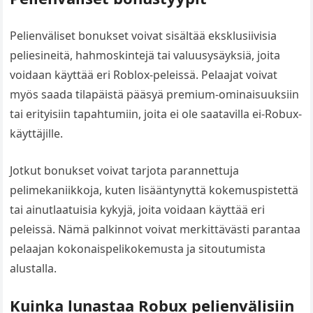
Pelienväliset bonukset voivat sisältää eksklusiivisia
peliesineitä, hahmoskintejä tai valuusysäyksiä, joita
voidaan käyttää eri Roblox-peleissä. Pelaajat voivat
myös saada tilapäistä pääsyä premium-ominaisuuksiin
tai erityisiin tapahtumiin, joita ei ole saatavilla ei-Robux-
käyttäjille.
Jotkut bonukset voivat tarjota parannettuja
pelimekaniikkoja, kuten lisääntynyttä kokemuspistettä
tai ainutlaatuisia kykyjä, joita voidaan käyttää eri
peleissä. Nämä palkinnot voivat merkittävästi parantaa
pelaajan kokonaispelikokemusta ja sitoutumista
alustalla.
Kuinka lunastaa Robux pelienvälisiin