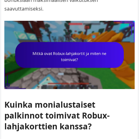
saavuttamiseksi.
Kuinka monialustaiset
palkinnot toimivat Robux-
lahjakorttien kanssa?