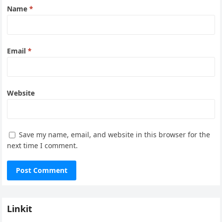
Name
*
Email
*
Website
Save my name, email, and website in this browser for the
next time I comment.
Linkit