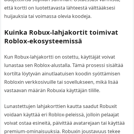
että kortti on luotettavasta lähteestä välttääksesi
huijauksia tai voimassa olevia koodeja.
Kuinka Robux-lahjakortit toimivat
Roblox-ekosysteemissä
Kun Robux-lahjakortti on ostettu, käyttäjät voivat
lunastaa sen Roblox-alustalla. Tämä prosessi sisältää
kortilta löytyvän ainutlaatuisen koodin syöttämisen
Robloxin verkkosivuille tai sovellukseen, mikä lisää
vastaavan määrän Robuxia käyttäjän tilille.
Lunastettujen lahjakorttien kautta saadut Robuxit
voidaan käyttää eri Roblox-peleissä, jolloin pelaajat
voivat ostaa esineitä, päivittää avatarejaan tai käyttää
premium-ominaisuuksia. Robuxin joustavuus tekee