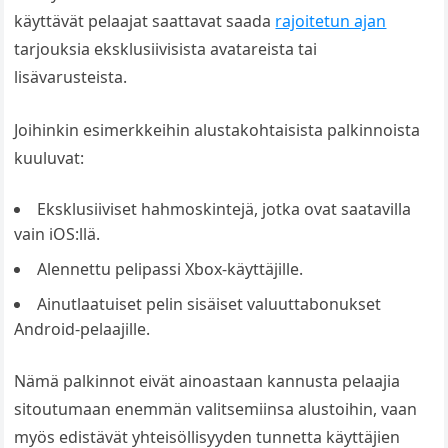
käyttävät pelaajat saattavat saada
rajoitetun ajan
tarjouksia eksklusiivisista avatareista tai
lisävarusteista.
Joihinkin esimerkkeihin alustakohtaisista palkinnoista
kuuluvat:
Eksklusiiviset hahmoskintejä, jotka ovat saatavilla
vain iOS:llä.
Alennettu pelipassi Xbox-käyttäjille.
Ainutlaatuiset pelin sisäiset valuuttabonukset
Android-pelaajille.
Nämä palkinnot eivät ainoastaan kannusta pelaajia
sitoutumaan enemmän valitsemiinsa alustoihin, vaan
myös edistävät yhteisöllisyyden tunnetta käyttäjien