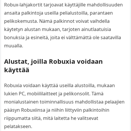
Robux-lahjakortit tarjoavat käyttäjille mahdollisuuden
ansaita palkintoja useilla pelialustoilla, parantaen
pelikokemusta. Nämä palkinnot voivat vaihdella
käytetyn alustan mukaan, tarjoten ainutlaatuisia
bonuksia ja esineitä, joita ei välttämättä ole saatavilla
muualla.
Alustat, joilla Robuxia voidaan
käyttää
Robuxia voidaan käyttää useilla alustoilla, mukaan
lukien PC, mobiililaitteet ja pelikonsolit. Tämä
monialustainen toiminnallisuus mahdollistaa pelaajien
pääsyn Robuxiinsa ja niihin liittyviin palkintoihin
riippumatta siitä, mitä laitetta he valitsevat
pelatakseen.